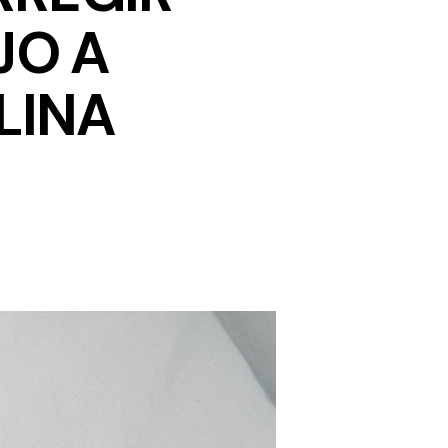
JO A
LINA