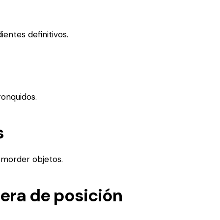
o
ientes definitivos.
ronquidos.
s
 morder objetos.
uera de posición