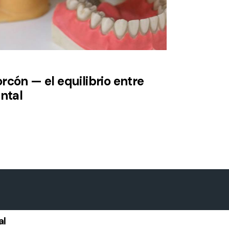
rcón — el equilibrio entre
ental
al